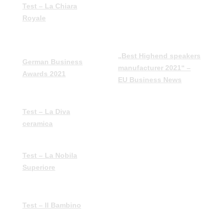
„Der Stein der Weisen“
Test – La Chiara
– HiFi Lautsprecher
Royale
Test – Jahrbuch 2022
„Best Highend speakers
German Business
manufacturer 2021“ –
Awards 2021
EU Business News
Test – La Diva
„Wall of Sound“ – LP
ceramica
01.2020
Test – La Nobila
„Das gewisse Funkeln“
Superiore
– LP 04.2016
„Fest gemauert“ – LP
Test – Il Bambino
01.2015