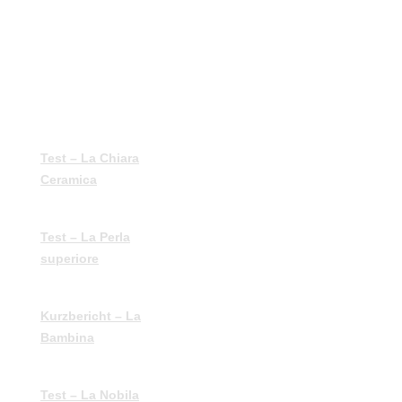
Legendary
Loudspeakers
Die
„Harter Stoff“ – Robert
besten Lautsprecher
Glückshöfer 2012
der Welt
Test – La Chiara
„Harter Stoff“ – LP
Ceramica
08.2011
Test – La Perla
„Unerschütterlich“ – LP
superiore
04.2010
Kurzbericht – La
„Kurz reingehört “ –
Bambina
Stereo 12.2005
Test – La Nobila
„Standing Stone“ –