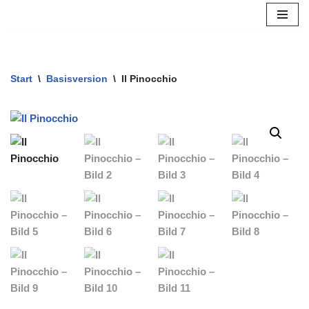
Zum
Inhalt
springen
Start
\
Basisversion
\
Il Pinocchio