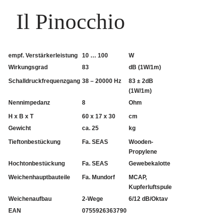
Il Pinocchio
empf. Verstärkerleistung
10 … 100
W
Wirkungsgrad
83
dB (1W/1m)
Schalldruckfrequenzgang
38 – 20000 Hz
83 ± 2dB
(1W/1m)
Nennimpedanz
8
Ohm
H x B x T
60 x 17 x 30
cm
Gewicht
ca. 25
kg
Tieftonbestückung
Fa. SEAS
Wooden-
Propylene
Hochtonbestückung
Fa. SEAS
Gewebekalotte
Weichenhauptbauteile
Fa. Mundorf
MCAP,
Kupferluftspule
Weichenaufbau
2-Wege
6/12 dB/Oktav
EAN
0755926363790