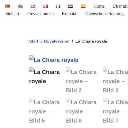
Home
Über un
Steinart
Pressestimmen
Kontakt
Datenschutzerklärung
Zum
Inhalt
springen
Start
\
Royalversion
\
La Chiara royale