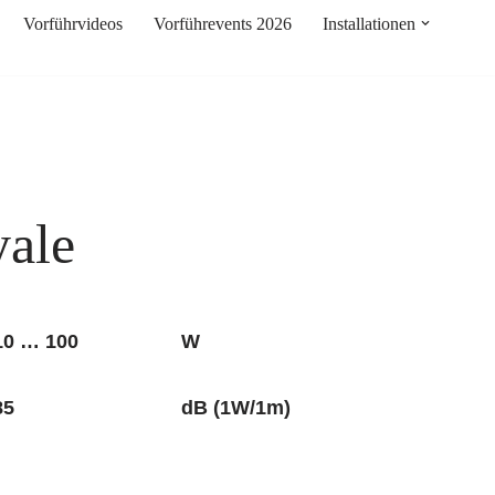
Vorführvideos
Vorführevents 2026
Installationen
yale
10 … 100
W
85
dB (1W/1m)