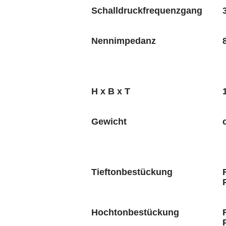
Schalldruckfrequenzgang
Nennimpedanz
H x B x T
Gewicht
Tieftonbestückung
Hochtonbestückung