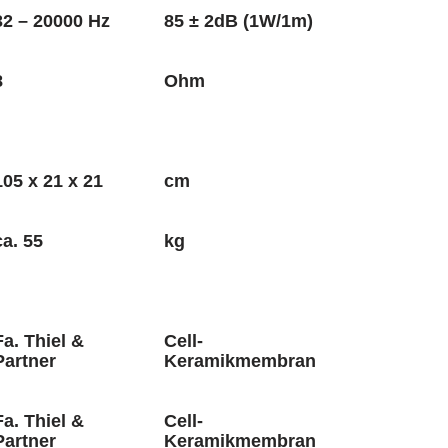
32 – 20000 Hz
85 ± 2dB (1W/1m)
8
Ohm
105 x 21 x 21
cm
ca. 55
kg
Fa. Thiel &
Cell-
Partner
Keramikmembran
Fa. Thiel &
Cell-
Partner
Keramikmembran